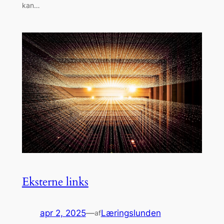
kan…
Eksterne links
apr 2, 2025
—
Læringslunden
af