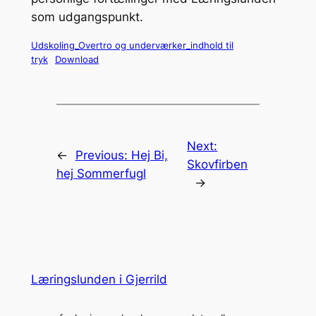
som udgangspunkt.
Udskoling_Overtro og underværker_indhold til
tryk
Download
Next:
←
Previous:
Hej Bi,
Skovfirben
hej Sommerfugl
→
Læringslunden i Gjerrild