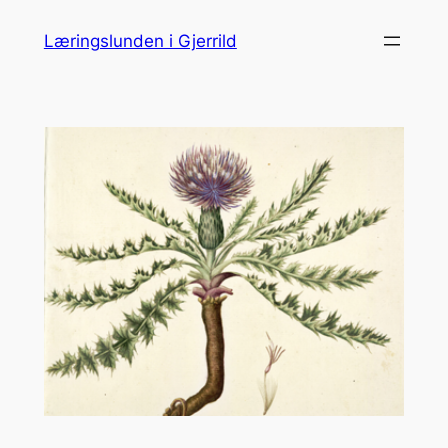
Spring
Læringslunden i Gjerrild
til
indhold